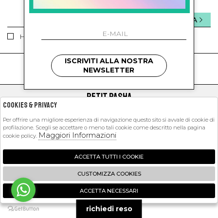
INVIA
Ho letto ed accettato le condizioni sulla privacy.
ISCRIVITI ALLA NOSTRA
kids
kids
NEWSLETTER
PETIT PASHA
Cookies & Privacy
SHOPPING
Per offrire una migliore esperienza di navigazione questo sito si avvale di cookie di
profilazione. Scegli se accettare o meno tali cookie come descritto nella pagina
EXTRA
Maggiori Informazioni
cookie policy.
ACCETTA TUTTI I COOKIE
2026 Petit Pasha - P.iva : 09423341214 Powered by
Atelier
società
gruppo
CUSTOMIZZA COOKIES
Zucchetti
ACCETTA NECESSARI
🍪
richiedi reso