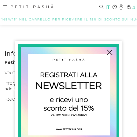
IT
0
 "NEW15" NEL CARRELLO PER RICEVERE IL 15% DI SCONTO SUI NUOV
Info contatti
Petit Pasha
Via Cilea, 255 Napoli Corso Umberto I 301 Napoli
info@petitpasha.com, petitpasha@hotmail.it,
adelaide.petitpasha@hotmail.com
+39081643421 , +390812351280
ISCRIVITI ALLA NEWSLETTER