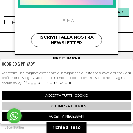
INVIA
Ho letto ed accettato le condizioni sulla privacy.
ISCRIVITI ALLA NOSTRA
kids
kids
NEWSLETTER
PETIT PASHA
Cookies & Privacy
SHOPPING
Per offrire una migliore esperienza di navigazione questo sito si avvale di cookie di
profilazione. Scegli se accettare o meno tali cookie come descritto nella pagina
EXTRA
Maggiori Informazioni
cookie policy.
ACCETTA TUTTI I COOKIE
2026 Petit Pasha - P.iva : 09423341214 Powered by
Atelier
società
gruppo
CUSTOMIZZA COOKIES
Zucchetti
ACCETTA NECESSARI
🍪
richiedi reso