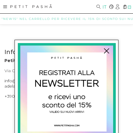
IT
0
 "NEW15" NEL CARRELLO PER RICEVERE IL 15% DI SCONTO SUI NUO
Info contatti
Petit Pasha
Via Cilea, 255 Napoli Corso Umberto I 301 Napoli
info@petitpasha.com, petitpasha@hotmail.it,
adelaide.petitpasha@hotmail.com
+39081643421 , +390812351280
ISCRIVITI ALLA NEWSLETTER