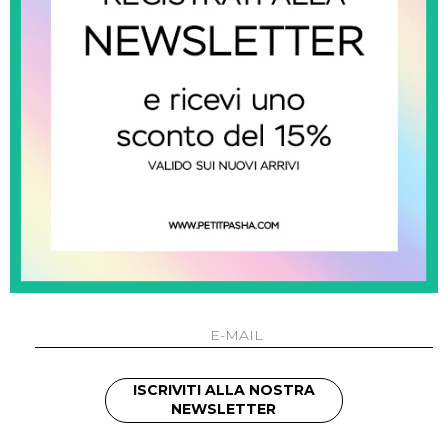
balmain kids
b
Coperta Con Stampa
Co
€ 194.00
ISCRIVITI ALLA NOSTRA
NEWSLETTER
SHOW ITEMS
1
to
3
of
3
total