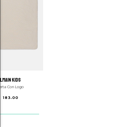
almain kids
perta Con Logo
€ 183.00