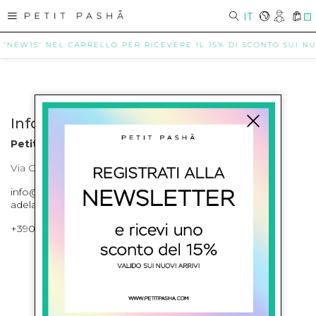
IT
0
 "NEW15" NEL CARRELLO PER RICEVERE IL 15% DI SCONTO SUI NUO
Info contatti
Petit Pasha
Via Cilea, 255 Napoli Corso Umberto I 301 Napoli
info@petitpasha.com, petitpasha@hotmail.it,
adelaide.petitpasha@hotmail.com
+39081643421 , +390812351280
ISCRIVITI ALLA NEWSLETTER