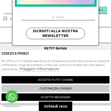
INVIA
Ho letto ed accettato le condizioni sulla privacy.
ISCRIVITI ALLA NOSTRA
kids
kids
NEWSLETTER
PETIT PASHA
Cookies & Privacy
SHOPPING
Per offrire una migliore esperienza di navigazione questo sito si avvale di cookie di
profilazione. Scegli se accettare o meno tali cookie come descritto nella pagina
EXTRA
Maggiori Informazioni
cookie policy.
ACCETTA TUTTI I COOKIE
2026 Petit Pasha - P.iva : 09423341214 Powered by
Atelier
società
gruppo
CUSTOMIZZA COOKIES
Zucchetti
ACCETTA NECESSARI
🍪
richiedi reso