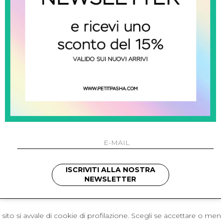
 Napoli
L'azienda
I 301 Napoli - Italia
Resi
41214
Contatti
421
Pagamenti
1280
Spedizione
 , 3397314295
hotmail.it
cchetti
ISCRIVITI ALLA NOSTRA
NEWSLETTER
sito si avvale di cookie di profilazione. Scegli se accettare o me