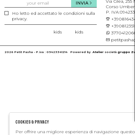
Via Cilea, 255
INVIA
Corso Umberto 
P. IVA:094233
Ho letto ed accettato le condizioni sulla
privacy.
+39081643
+39081235
kids
kids
3770412066
petitpasha@
2026 Petit Pasha - P.iva : 09423341214 Powered by
Atelier
società
gruppo Zu
Cookies & Privacy
Per offrire una migliore esperienza di navigazione questo 