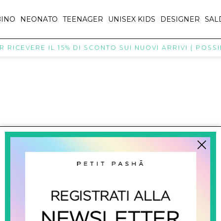
INO
NEONATO
TEENAGER
UNISEX KIDS
DESIGNER
SAL
RICEVERE IL 15% DI SCONTO SUI NUOVI ARRIVI ( POSSIB
titpasha@hotmail.com
SHOPPING