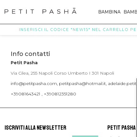
BAMBINA
BAMB
INSERISCI IL CODICE "NEW15" NEL CARRELLO PER 
Info contatti
Petit Pasha
Via Cilea, 255 Napoli Corso Umberto I 301 Napoli
info@petitpasha.com, petitpasha@hotmail.it, adelaide.pe
+39081643421 , +390812351280
ISCRIVITI ALLA NEWSLETTER
PETIT PASHA