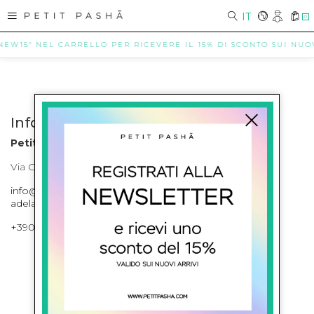
IT
0
"NEW15" NEL CARRELLO PER RICEVERE IL 15% DI SCONTO SUI NUOVI
Info contatti
Petit Pasha
Via Cilea, 255 Napoli Corso Umberto I 301 Napoli
info@petitpasha.com, petitpasha@hotmail.it,
adelaide.petitpasha@hotmail.com
+39081643421 , +390812351280
ISCRIVITI ALLA NEWSLETTER