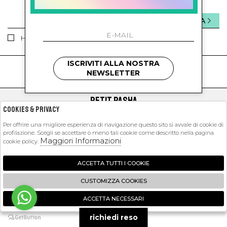
INVIA
Ho letto ed accettato le condizioni sulla privacy.
ISCRIVITI ALLA NOSTRA
kids
kids
NEWSLETTER
PETIT PASHA
Cookies & Privacy
SHOPPING
Per offrire una migliore esperienza di navigazione questo sito si avvale di cookie di
profilazione. Scegli se accettare o meno tali cookie come descritto nella pagina
EXTRA
Maggiori Informazioni
cookie policy.
ACCETTA TUTTI I COOKIE
2026 Petit Pasha - P.iva : 09423341214 Powered by
Atelier
società
gruppo
CUSTOMIZZA COOKIES
Zucchetti
ACCETTA NECESSARI
🍪
richiedi reso