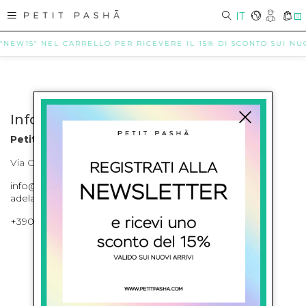
IT
0
 "NEW15" NEL CARRELLO PER RICEVERE IL 15% DI SCONTO SUI NUOV
Info contatti
Petit Pasha
Via Cilea, 255 Napoli Corso Umberto I 301 Napoli
info@petitpasha.com, petitpasha@hotmail.it,
adelaide.petitpasha@hotmail.com
+39081643421 , +390812351280
ISCRIVITI ALLA NEWSLETTER