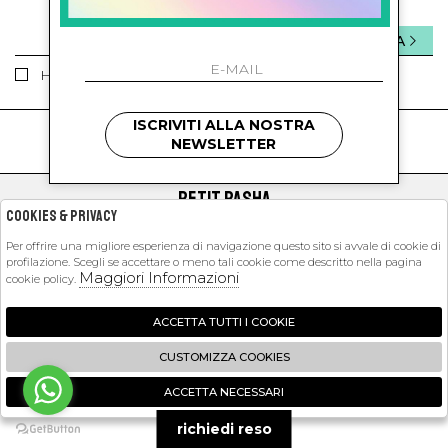
INVIA
Ho letto ed accettato le condizioni sulla privacy.
ISCRIVITI ALLA NOSTRA
kids
kids
NEWSLETTER
PETIT PASHA
Cookies & Privacy
SHOPPING
Per offrire una migliore esperienza di navigazione questo sito si avvale di cookie di
profilazione. Scegli se accettare o meno tali cookie come descritto nella pagina
EXTRA
Maggiori Informazioni
cookie policy.
ACCETTA TUTTI I COOKIE
2026 Petit Pasha - P.iva : 09423341214 Powered by
Atelier
società
gruppo
CUSTOMIZZA COOKIES
Zucchetti
ACCETTA NECESSARI
🍪
richiedi reso