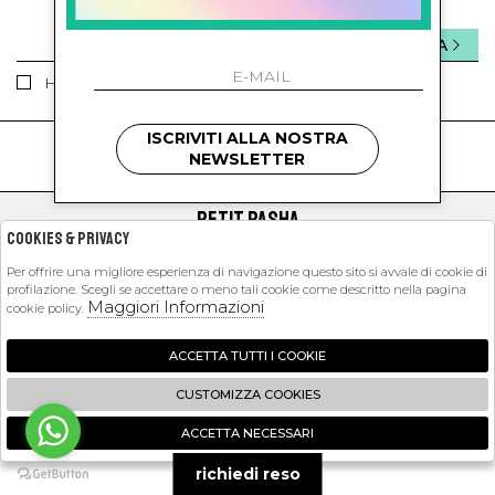
INVIA
Ho letto ed accettato le condizioni sulla privacy.
ISCRIVITI ALLA NOSTRA
kids
kids
NEWSLETTER
PETIT PASHA
Cookies & Privacy
SHOPPING
Per offrire una migliore esperienza di navigazione questo sito si avvale di cookie di
profilazione. Scegli se accettare o meno tali cookie come descritto nella pagina
EXTRA
Maggiori Informazioni
cookie policy.
ACCETTA TUTTI I COOKIE
2026 Petit Pasha - P.iva : 09423341214 Powered by
Atelier
società
gruppo
CUSTOMIZZA COOKIES
Zucchetti
ACCETTA NECESSARI
🍪
richiedi reso