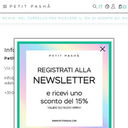
IT
0
 "NEW15" NEL CARRELLO PER RICEVERE IL 15% DI SCONTO SUI NUOV
Info contatti
Petit Pasha
Via Cilea, 255 Napoli Corso Umberto I 301 Napoli
info@petitpasha.com, petitpasha@hotmail.it,
adelaide.petitpasha@hotmail.com
+39081643421 , +390812351280
ISCRIVITI ALLA NEWSLETTER