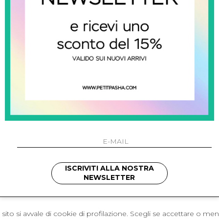
 Napoli
L'azienda
I 301 Napoli - Italia
Resi
41214
Contatti
421
Pagamenti
1280
Spedizione
 , 3397314295
hotmail.it
cchetti
ISCRIVITI ALLA NOSTRA
NEWSLETTER
sito si avvale di cookie di profilazione. Scegli se accettare o me