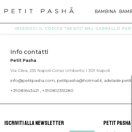
BAMBINA
BAMB
INSERISCI IL CODICE "NEW15" NEL CARRELLO PER R
Info contatti
Petit Pasha
Via Cilea, 255 Napoli Corso Umberto I 301 Napoli
info@petitpasha.com, petitpasha@hotmail.it, adelaide.pe
+39081643421 , +390812351280
ISCRIVITI ALLA NEWSLETTER
PETIT PASHA