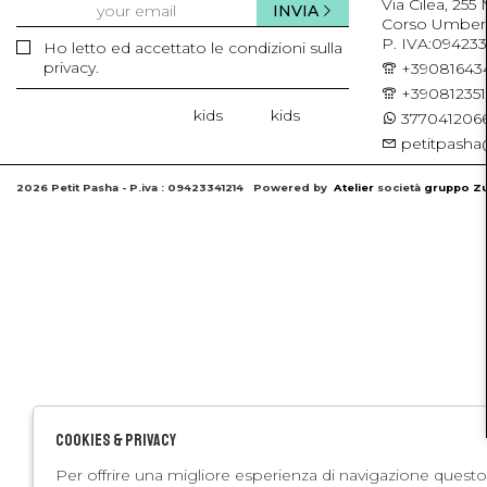
Via Cilea, 255
INVIA
Corso Umberto 
P. IVA:094233
Ho letto ed accettato le condizioni sulla
privacy.
+39081643
+39081235
kids
kids
3770412066
petitpasha@
2026 Petit Pasha - P.iva : 09423341214 Powered by
Atelier
società
gruppo Zu
Cookies & Privacy
Per offrire una migliore esperienza di navigazione questo 