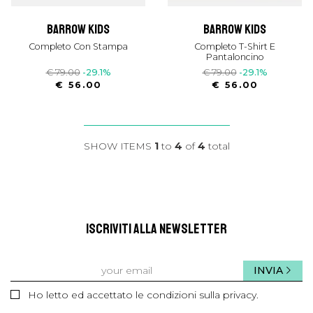
barrow kids
barrow kids
Completo Con Stampa
Completo T-Shirt E
Pantaloncino
€ 79.00
-29.1%
€ 79.00
-29.1%
€ 56.00
€ 56.00
SHOW ITEMS
1
to
4
of
4
total
ISCRIVITI ALLA NEWSLETTER
INVIA
Ho letto ed accettato le condizioni sulla privacy.