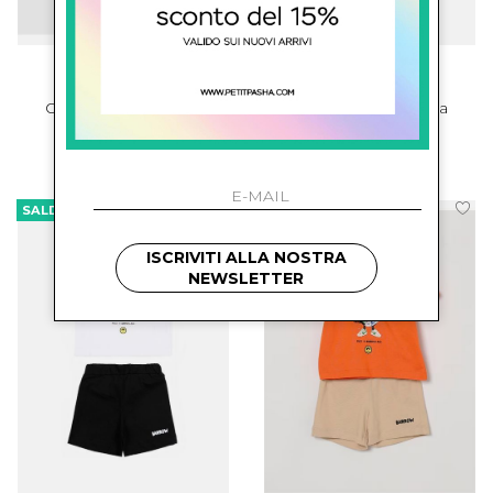
barrow kids
barrow kids
Completo Con Stampa
Completo Con Stampa
€ 83.00
-28.9%
€ 89.00
-29.2%
€ 59.00
€ 63.00
SALDI
SALDI
ISCRIVITI ALLA NOSTRA
NEWSLETTER