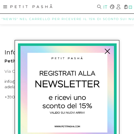
IT
0
 "NEW15" NEL CARRELLO PER RICEVERE IL 15% DI SCONTO SUI NUO
Info contatti
Petit Pasha
Via Cilea, 255 Napoli Corso Umberto I 301 Napoli
info@petitpasha.com, petitpasha@hotmail.it,
adelaide.petitpasha@hotmail.com
+39081643421 , +390812351280
ISCRIVITI ALLA NEWSLETTER