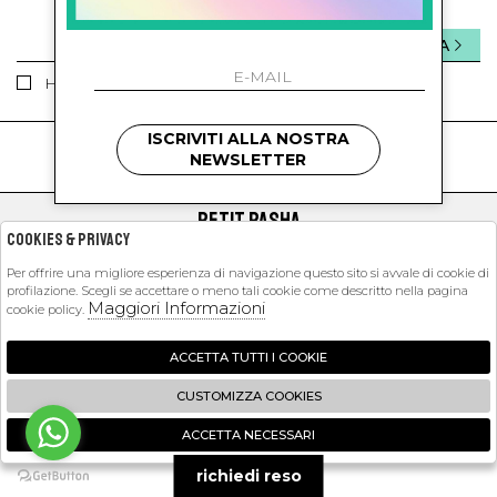
INVIA
Ho letto ed accettato le condizioni sulla privacy.
ISCRIVITI ALLA NOSTRA
kids
kids
NEWSLETTER
PETIT PASHA
Cookies & Privacy
SHOPPING
Per offrire una migliore esperienza di navigazione questo sito si avvale di cookie di
profilazione. Scegli se accettare o meno tali cookie come descritto nella pagina
EXTRA
Maggiori Informazioni
cookie policy.
ACCETTA TUTTI I COOKIE
2026 Petit Pasha - P.iva : 09423341214 Powered by
Atelier
società
gruppo
CUSTOMIZZA COOKIES
Zucchetti
ACCETTA NECESSARI
🍪
richiedi reso