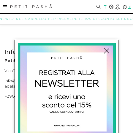
IT
0
"NEW15" NEL CARRELLO PER RICEVERE IL 15% DI SCONTO SUI NUOVI
Info contatti
Petit Pasha
Via Cilea, 255 Napoli Corso Umberto I 301 Napoli
info@petitpasha.com, petitpasha@hotmail.it,
adelaide.petitpasha@hotmail.com
+39081643421 , +390812351280
ISCRIVITI ALLA NEWSLETTER