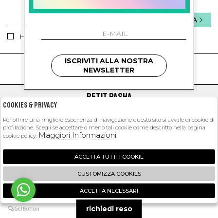
INVIA
Ho letto ed accettato le condizioni sulla privacy.
ISCRIVITI ALLA NOSTRA
kids
kids
NEWSLETTER
PETIT PASHA
Cookies & Privacy
SHOPPING
Per offrire una migliore esperienza di navigazione questo sito si avvale di cookie di
profilazione. Scegli se accettare o meno tali cookie come descritto nella pagina
EXTRA
Maggiori Informazioni
cookie policy.
ACCETTA TUTTI I COOKIE
2026 Petit Pasha - P.iva : 09423341214 Powered by
Atelier
società
gruppo
CUSTOMIZZA COOKIES
Zucchetti
ACCETTA NECESSARI
🍪
richiedi reso