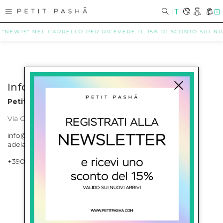
IT
0
 "NEW15" NEL CARRELLO PER RICEVERE IL 15% DI SCONTO SUI NUO
Info contatti
Petit Pasha
Via Cilea, 255 Napoli Corso Umberto I 301 Napoli
info@petitpasha.com, petitpasha@hotmail.it,
adelaide.petitpasha@hotmail.com
+39081643421 , +390812351280
ISCRIVITI ALLA NEWSLETTER