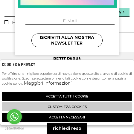
INVIA
Ho letto ed accettato le condizioni sulla privacy.
ISCRIVITI ALLA NOSTRA
kids
kids
NEWSLETTER
PETIT PASHA
Cookies & Privacy
SHOPPING
Per offrire una migliore esperienza di navigazione questo sito si avvale di cookie di
profilazione. Scegli se accettare o meno tali cookie come descritto nella pagina
EXTRA
Maggiori Informazioni
cookie policy.
ACCETTA TUTTI I COOKIE
2026 Petit Pasha - P.iva : 09423341214 Powered by
Atelier
società
gruppo
CUSTOMIZZA COOKIES
Zucchetti
ACCETTA NECESSARI
🍪
richiedi reso