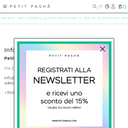
IT
0
 "NEW15" NEL CARRELLO PER RICEVERE IL 15% DI SCONTO SUI NUOV
Info contatti
Petit Pasha
Via Cilea, 255 Napoli Corso Umberto I 301 Napoli
info@petitpasha.com, petitpasha@hotmail.it,
adelaide.petitpasha@hotmail.com
+39081643421 , +390812351280
ISCRIVITI ALLA NEWSLETTER