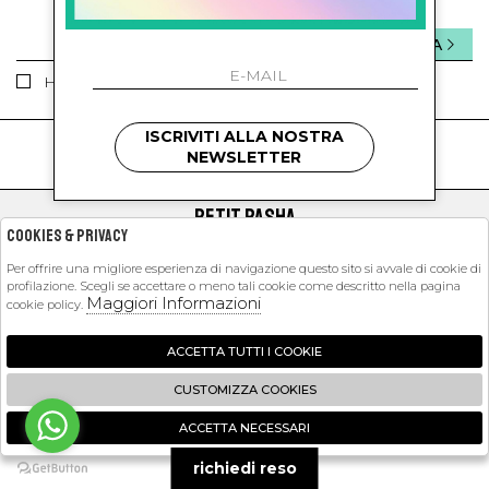
INVIA
Ho letto ed accettato le condizioni sulla privacy.
ISCRIVITI ALLA NOSTRA
kids
kids
NEWSLETTER
PETIT PASHA
Cookies & Privacy
SHOPPING
Per offrire una migliore esperienza di navigazione questo sito si avvale di cookie di
profilazione. Scegli se accettare o meno tali cookie come descritto nella pagina
EXTRA
Maggiori Informazioni
cookie policy.
ACCETTA TUTTI I COOKIE
2026 Petit Pasha - P.iva : 09423341214 Powered by
Atelier
società
gruppo
CUSTOMIZZA COOKIES
Zucchetti
ACCETTA NECESSARI
🍪
richiedi reso