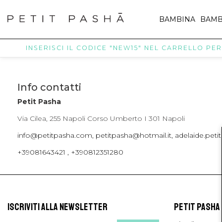
BAMBINA
BAMB
INSERISCI IL CODICE "NEW15" NEL CARRELLO PER R
Info contatti
Petit Pasha
Via Cilea, 255 Napoli Corso Umberto I 301 Napoli
info@petitpasha.com, petitpasha@hotmail.it, adelaide.pe
+39081643421 , +390812351280
ISCRIVITI ALLA NEWSLETTER
PETIT PASHA