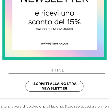
 Napoli
L'azienda
I 301 Napoli - Italia
Resi
41214
Contatti
421
Pagamenti
1280
Spedizione
 , 3397314295
hotmail.it
cchetti
ISCRIVITI ALLA NOSTRA
NEWSLETTER
sito si avvale di cookie di profilazione. Scegli se accettare o me