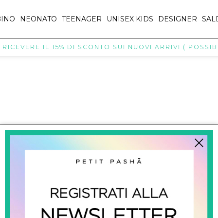
INO
NEONATO
TEENAGER
UNISEX KIDS
DESIGNER
SAL
ICEVERE IL 15% DI SCONTO SUI NUOVI ARRIVI ( POSSIBI
titpasha@hotmail.com
SHOPPING