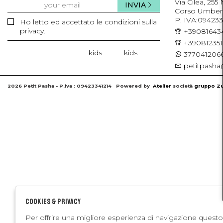
Via Cilea, 255
INVIA
Corso Umberto 
P. IVA:094233
Ho letto ed accettato le condizioni sulla
privacy.
+39081643
+39081235
kids
kids
3770412066
petitpasha@
2026 Petit Pasha - P.iva : 09423341214 Powered by
Atelier
società
gruppo Zu
Cookies & Privacy
Per offrire una migliore esperienza di navigazione questo 