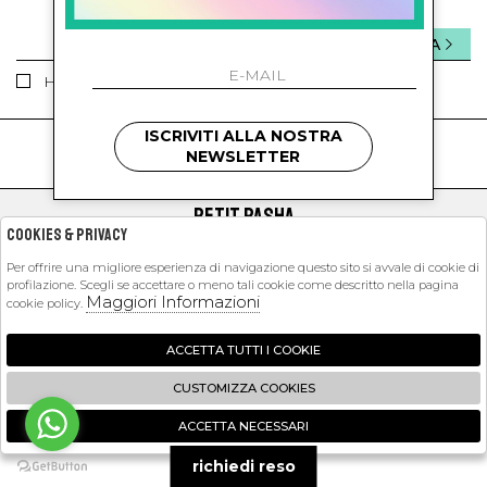
INVIA
Ho letto ed accettato le condizioni sulla privacy.
ISCRIVITI ALLA NOSTRA
kids
kids
NEWSLETTER
PETIT PASHA
Cookies & Privacy
SHOPPING
Per offrire una migliore esperienza di navigazione questo sito si avvale di cookie di
profilazione. Scegli se accettare o meno tali cookie come descritto nella pagina
EXTRA
Maggiori Informazioni
cookie policy.
ACCETTA TUTTI I COOKIE
2026 Petit Pasha - P.iva : 09423341214 Powered by
Atelier
società
gruppo
CUSTOMIZZA COOKIES
Zucchetti
ACCETTA NECESSARI
🍪
richiedi reso