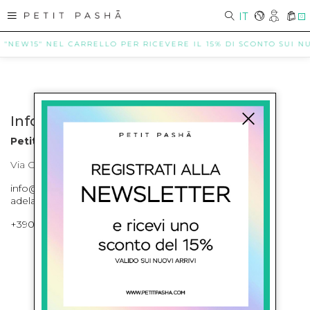
IT
0
E "NEW15" NEL CARRELLO PER RICEVERE IL 15% DI SCONTO SUI NUO
Info contatti
Petit Pasha
Via Cilea, 255 Napoli Corso Umberto I 301 Napoli
info@petitpasha.com, petitpasha@hotmail.it,
adelaide.petitpasha@hotmail.com
+39081643421 , +390812351280
ISCRIVITI ALLA NEWSLETTER