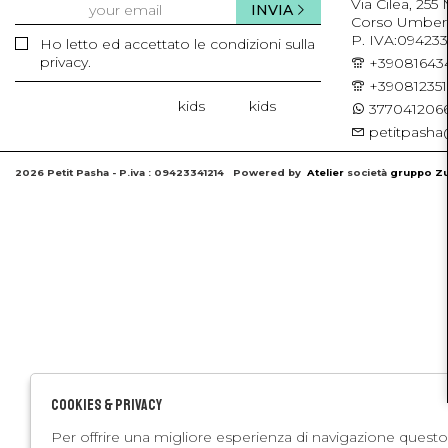
Via Cilea, 255
INVIA
Corso Umberto 
P. IVA:094233
Ho letto ed accettato le condizioni sulla
privacy.
+39081643
+39081235
kids
kids
3770412066
petitpasha@
2026 Petit Pasha - P.iva : 09423341214 Powered by
Atelier
società
gruppo Zu
Cookies & Privacy
Per offrire una migliore esperienza di navigazione questo 