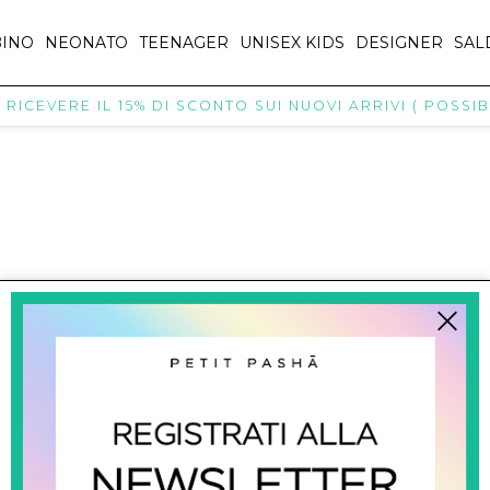
INO
NEONATO
TEENAGER
UNISEX KIDS
DESIGNER
SAL
ICEVERE IL 15% DI SCONTO SUI NUOVI ARRIVI ( POSSIBI
titpasha@hotmail.com
SHOPPING