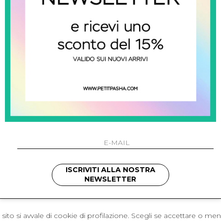
 Napoli
L'azienda
I 301 Napoli - Italia
Resi
41214
Contatti
421
Pagamenti
1280
Spedizione
 , 3397314295
hotmail.it
cchetti
ISCRIVITI ALLA NOSTRA
NEWSLETTER
sito si avvale di cookie di profilazione. Scegli se accettare o me