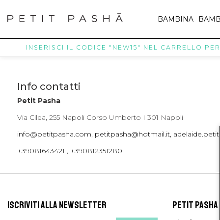
BAMBINA
BAMB
INSERISCI IL CODICE "NEW15" NEL CARRELLO PER R
Info contatti
Petit Pasha
Via Cilea, 255 Napoli Corso Umberto I 301 Napoli
info@petitpasha.com, petitpasha@hotmail.it, adelaide.pe
+39081643421 , +390812351280
ISCRIVITI ALLA NEWSLETTER
PETIT PASHA