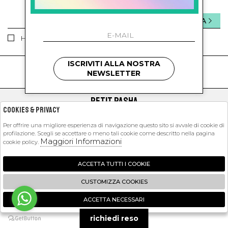
INVIA
Ho letto ed accettato le condizioni sulla privacy.
ISCRIVITI ALLA NOSTRA
kids
kids
NEWSLETTER
PETIT PASHA
Cookies & Privacy
SHOPPING
Per offrire una migliore esperienza di navigazione questo sito si avvale di cookie di
profilazione. Scegli se accettare o meno tali cookie come descritto nella pagina
EXTRA
Maggiori Informazioni
cookie policy.
ACCETTA TUTTI I COOKIE
2026 Petit Pasha - P.iva : 09423341214 Powered by
Atelier
società
gruppo
CUSTOMIZZA COOKIES
Zucchetti
ACCETTA NECESSARI
🍪
richiedi reso