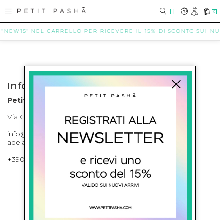
IT
0
 "NEW15" NEL CARRELLO PER RICEVERE IL 15% DI SCONTO SUI NUOV
Info contatti
Petit Pasha
Via Cilea, 255 Napoli Corso Umberto I 301 Napoli
info@petitpasha.com, petitpasha@hotmail.it,
adelaide.petitpasha@hotmail.com
+39081643421 , +390812351280
ISCRIVITI ALLA NEWSLETTER