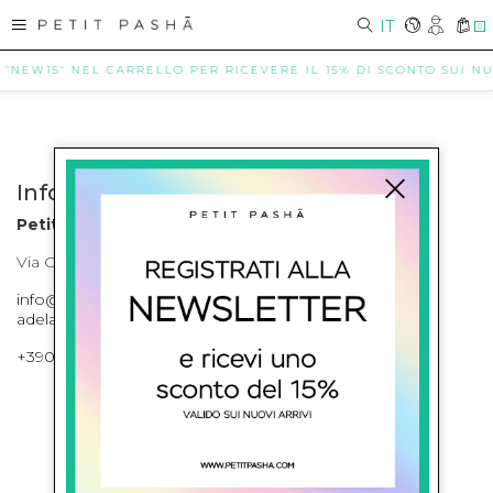
IT
0
 "NEW15" NEL CARRELLO PER RICEVERE IL 15% DI SCONTO SUI NUO
Info contatti
Petit Pasha
Via Cilea, 255 Napoli Corso Umberto I 301 Napoli
info@petitpasha.com, petitpasha@hotmail.it,
adelaide.petitpasha@hotmail.com
+39081643421 , +390812351280
ISCRIVITI ALLA NEWSLETTER