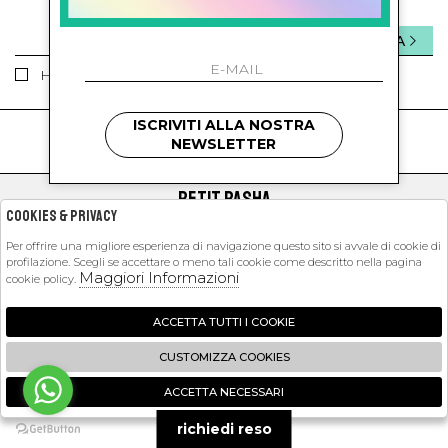
INVIA
Ho letto ed accettato le condizioni sulla privacy.
ISCRIVITI ALLA NOSTRA
kids
kids
NEWSLETTER
PETIT PASHA
Cookies & Privacy
SHOPPING
Per offrire una migliore esperienza di navigazione questo sito si avvale di cookie di
profilazione. Scegli se accettare o meno tali cookie come descritto nella pagina
EXTRA
Maggiori Informazioni
cookie policy.
ACCETTA TUTTI I COOKIE
2026 Petit Pasha - P.iva : 09423341214 Powered by
Atelier
società
gruppo
CUSTOMIZZA COOKIES
Zucchetti
ACCETTA NECESSARI
🍪
richiedi reso