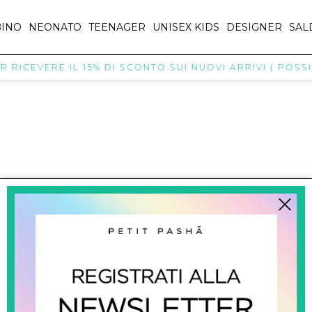
INO
NEONATO
TEENAGER
UNISEX KIDS
DESIGNER
SAL
 RICEVERE IL 15% DI SCONTO SUI NUOVI ARRIVI ( POSSIB
titpasha@hotmail.com
SHOPPING