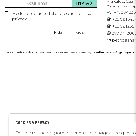
Via Cilea, 255
INVIA
Corso Umberto 
P. IVA:094233
Ho letto ed accettato le condizioni sulla
privacy.
+39081643
+39081235
kids
kids
3770412066
petitpasha@
2026 Petit Pasha - P.iva : 09423341214 Powered by
Atelier
società
gruppo Zu
Cookies & Privacy
Per offrire una migliore esperienza di navigazione questo 