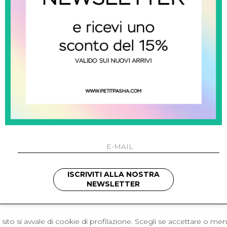
 Napoli
L'azienda
I 301 Napoli - Italia
Resi
41214
Contatti
421
Pagamenti
1280
Spedizione
 , 3397314295
hotmail.it
cchetti
ISCRIVITI ALLA NOSTRA
NEWSLETTER
sito si avvale di cookie di profilazione. Scegli se accettare o me