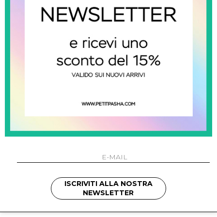
0
ISCRIVITI ALLA NOSTRA
SHOW ITEMS
1
to
1
of
1
total
NEWSLETTER