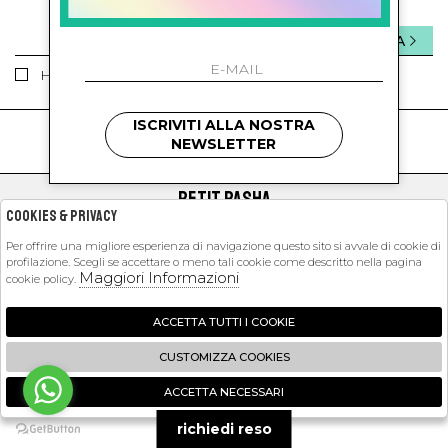
INVIA
Ho letto ed accettato le condizioni sulla privacy.
ISCRIVITI ALLA NOSTRA
kids
kids
NEWSLETTER
PETIT PASHA
Cookies & Privacy
SHOPPING
Per offrire una migliore esperienza di navigazione questo sito si avvale di cookie di
profilazione. Scegli se accettare o meno tali cookie come descritto nella pagina
EXTRA
Maggiori Informazioni
cookie policy.
ACCETTA TUTTI I COOKIE
2026 Petit Pasha - P.iva : 09423341214 Powered by
Atelier
società
gruppo
CUSTOMIZZA COOKIES
Zucchetti
ACCETTA NECESSARI
🍪
richiedi reso