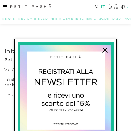
IT
0
 "NEW15" NEL CARRELLO PER RICEVERE IL 15% DI SCONTO SUI NUOV
Info contatti
Petit Pasha
Via Cilea, 255 Napoli Corso Umberto I 301 Napoli
info@petitpasha.com, petitpasha@hotmail.it,
adelaide.petitpasha@hotmail.com
+39081643421 , +390812351280
ISCRIVITI ALLA NEWSLETTER