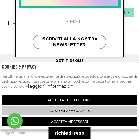
INVIA
Ho letto ed accettato le condizioni sulla privacy.
ISCRIVITI ALLA NOSTRA
kids
kids
NEWSLETTER
PETIT PASHA
Cookies & Privacy
SHOPPING
Per offrire una migliore esperienza di navigazione questo sito si avvale di cookie di
profilazione. Scegli se accettare o meno tali cookie come descritto nella pagina
EXTRA
Maggiori Informazioni
cookie policy.
ACCETTA TUTTI I COOKIE
2026 Petit Pasha - P.iva : 09423341214 Powered by
Atelier
società
gruppo
CUSTOMIZZA COOKIES
Zucchetti
ACCETTA NECESSARI
🍪
richiedi reso