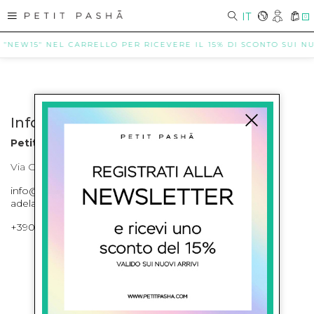
IT
0
 "NEW15" NEL CARRELLO PER RICEVERE IL 15% DI SCONTO SUI NUO
Info contatti
Petit Pasha
Via Cilea, 255 Napoli Corso Umberto I 301 Napoli
info@petitpasha.com, petitpasha@hotmail.it,
adelaide.petitpasha@hotmail.com
+39081643421 , +390812351280
ISCRIVITI ALLA NEWSLETTER