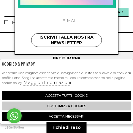
INVIA
Ho letto ed accettato le condizioni sulla privacy.
ISCRIVITI ALLA NOSTRA
kids
kids
NEWSLETTER
PETIT PASHA
Cookies & Privacy
SHOPPING
Per offrire una migliore esperienza di navigazione questo sito si avvale di cookie di
profilazione. Scegli se accettare o meno tali cookie come descritto nella pagina
EXTRA
Maggiori Informazioni
cookie policy.
ACCETTA TUTTI I COOKIE
2026 Petit Pasha - P.iva : 09423341214 Powered by
Atelier
società
gruppo
CUSTOMIZZA COOKIES
Zucchetti
ACCETTA NECESSARI
🍪
richiedi reso