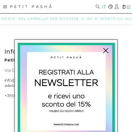
IT
0
 "NEW15" NEL CARRELLO PER RICEVERE IL 15% DI SCONTO SUI NUOV
Info contatti
Petit Pasha
Via Cilea, 255 Napoli Corso Umberto I 301 Napoli
info@petitpasha.com, petitpasha@hotmail.it,
adelaide.petitpasha@hotmail.com
+39081643421 , +390812351280
ISCRIVITI ALLA NEWSLETTER