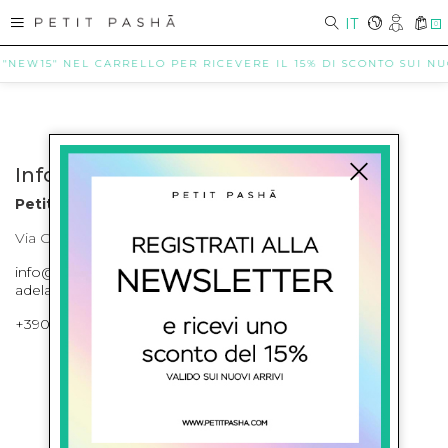
IT
0
 "NEW15" NEL CARRELLO PER RICEVERE IL 15% DI SCONTO SUI NUOV
Info contatti
Petit Pasha
Via Cilea, 255 Napoli Corso Umberto I 301 Napoli
info@petitpasha.com, petitpasha@hotmail.it,
adelaide.petitpasha@hotmail.com
+39081643421 , +390812351280
ISCRIVITI ALLA NEWSLETTER