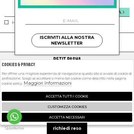
INVIA
Ho letto ed accettato le condizioni sulla privacy.
ISCRIVITI ALLA NOSTRA
kids
kids
NEWSLETTER
PETIT PASHA
Cookies & Privacy
SHOPPING
Per offrire una migliore esperienza di navigazione questo sito si avvale di cookie di
profilazione. Scegli se accettare o meno tali cookie come descritto nella pagina
EXTRA
Maggiori Informazioni
cookie policy.
ACCETTA TUTTI I COOKIE
2026 Petit Pasha - P.iva : 09423341214 Powered by
Atelier
società
gruppo
CUSTOMIZZA COOKIES
Zucchetti
ACCETTA NECESSARI
🍪
richiedi reso