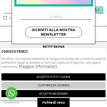
INVIA
Ho letto ed accettato le condizioni sulla privacy.
ISCRIVITI ALLA NOSTRA
kids
kids
NEWSLETTER
PETIT PASHA
Cookies & Privacy
SHOPPING
Per offrire una migliore esperienza di navigazione questo sito si avvale di cookie di
profilazione. Scegli se accettare o meno tali cookie come descritto nella pagina
EXTRA
Maggiori Informazioni
cookie policy.
ACCETTA TUTTI I COOKIE
2026 Petit Pasha - P.iva : 09423341214 Powered by
Atelier
società
gruppo
CUSTOMIZZA COOKIES
Zucchetti
ACCETTA NECESSARI
🍪
richiedi reso