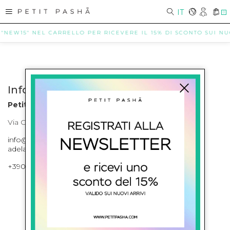
IT
0
 "NEW15" NEL CARRELLO PER RICEVERE IL 15% DI SCONTO SUI NUOV
Info contatti
Petit Pasha
Via Cilea, 255 Napoli Corso Umberto I 301 Napoli
info@petitpasha.com, petitpasha@hotmail.it,
adelaide.petitpasha@hotmail.com
+39081643421 , +390812351280
ISCRIVITI ALLA NEWSLETTER