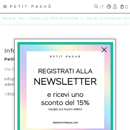
IT
0
 "NEW15" NEL CARRELLO PER RICEVERE IL 15% DI SCONTO SUI NUO
Info contatti
Petit Pasha
Via Cilea, 255 Napoli Corso Umberto I 301 Napoli
info@petitpasha.com, petitpasha@hotmail.it,
adelaide.petitpasha@hotmail.com
+39081643421 , +390812351280
ISCRIVITI ALLA NEWSLETTER