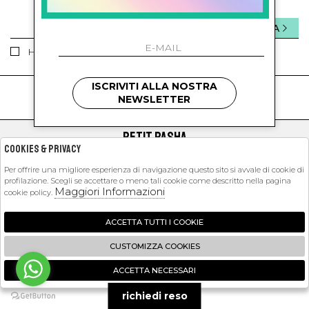
INVIA
Ho letto ed accettato le condizioni sulla privacy.
ISCRIVITI ALLA NOSTRA
kids
kids
NEWSLETTER
PETIT PASHA
Cookies & Privacy
SHOPPING
Per offrire una migliore esperienza di navigazione questo sito si avvale di cookie di
profilazione. Scegli se accettare o meno tali cookie come descritto nella pagina
EXTRA
Maggiori Informazioni
cookie policy.
ACCETTA TUTTI I COOKIE
2026 Petit Pasha - P.iva : 09423341214 Powered by
Atelier
società
gruppo
CUSTOMIZZA COOKIES
Zucchetti
ACCETTA NECESSARI
🍪
richiedi reso