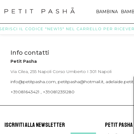
BAMBINA
BAMB
SERISCI IL CODICE "NEW15" NEL CARRELLO PER RICEVERE 
Info contatti
Petit Pasha
Via Cilea, 255 Napoli Corso Umberto I 301 Napoli
info@petitpasha.com, petitpasha@hotmail.it, adelaide.pe
+39081643421 , +390812351280
ISCRIVITI ALLA NEWSLETTER
PETIT PASHA