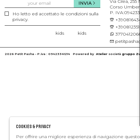
Via Cilea, 255
INVIA
Corso Umberto 
P. IVA:094233
Ho letto ed accettato le condizioni sulla
privacy.
+39081643
+39081235
kids
kids
3770412066
petitpasha@
2026 Petit Pasha - P.iva : 09423341214 Powered by
Atelier
società
gruppo Zu
Cookies & Privacy
Per offrire una migliore esperienza di navigazione questo 