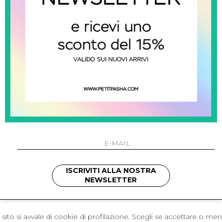
 Napoli
L'azienda
I 301 Napoli - Italia
Resi
41214
Contatti
421
Pagamenti
1280
Spedizione
 , 3397314295
hotmail.it
cchetti
ISCRIVITI ALLA NOSTRA
NEWSLETTER
sito si avvale di cookie di profilazione. Scegli se accettare o me