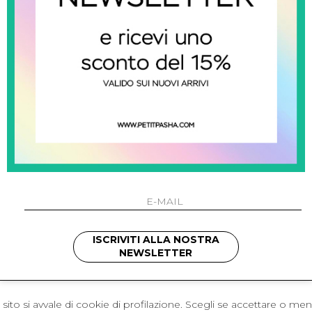
 Napoli
L'azienda
I 301 Napoli - Italia
Resi
41214
Contatti
421
Pagamenti
1280
Spedizione
 , 3397314295
hotmail.it
cchetti
ISCRIVITI ALLA NOSTRA
NEWSLETTER
sito si avvale di cookie di profilazione. Scegli se accettare o me