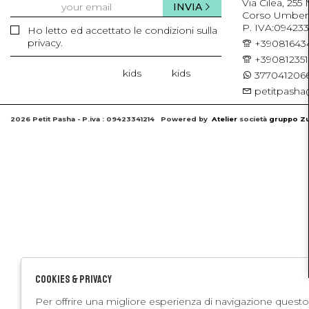
Via Cilea, 255
INVIA
Corso Umberto 
P. IVA:094233
Ho letto ed accettato le condizioni sulla
privacy.
+39081643
+39081235
kids
kids
3770412066
petitpasha@
2026 Petit Pasha - P.iva : 09423341214 Powered by
Atelier
società
gruppo Zu
Cookies & Privacy
Per offrire una migliore esperienza di navigazione questo 