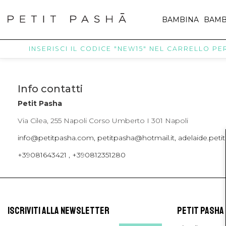
BAMBINA
BAMB
INSERISCI IL CODICE "NEW15" NEL CARRELLO PER 
Info contatti
Petit Pasha
Via Cilea, 255 Napoli Corso Umberto I 301 Napoli
info@petitpasha.com, petitpasha@hotmail.it, adelaide.pe
+39081643421 , +390812351280
ISCRIVITI ALLA NEWSLETTER
PETIT PASHA