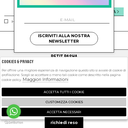
INVIA
Ho letto ed accettato le condizioni sulla privacy.
ISCRIVITI ALLA NOSTRA
kids
kids
NEWSLETTER
PETIT PASHA
Cookies & Privacy
SHOPPING
Per offrire una migliore esperienza di navigazione questo sito si avvale di cookie di
profilazione. Scegli se accettare o meno tali cookie come descritto nella pagina
EXTRA
Maggiori Informazioni
cookie policy.
ACCETTA TUTTI I COOKIE
2026 Petit Pasha - P.iva : 09423341214 Powered by
Atelier
società
gruppo
CUSTOMIZZA COOKIES
Zucchetti
ACCETTA NECESSARI
🍪
richiedi reso