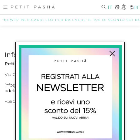
IT
0
E "NEW15" NEL CARRELLO PER RICEVERE IL 15% DI SCONTO SUI NUO
Info contatti
Petit Pasha
Via Cilea, 255 Napoli Corso Umberto I 301 Napoli
info@petitpasha.com, petitpasha@hotmail.it,
adelaide.petitpasha@hotmail.com
+39081643421 , +390812351280
ISCRIVITI ALLA NEWSLETTER