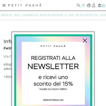
IT
0
 "NEW15" NEL CARRELLO PER RICEVERE IL 15% DI SCONTO SUI NUOV
Info contatti
Petit Pasha
Via Cilea, 255 Napoli Corso Umberto I 301 Napoli
info@petitpasha.com, petitpasha@hotmail.it,
adelaide.petitpasha@hotmail.com
+39081643421 , +390812351280
ISCRIVITI ALLA NEWSLETTER