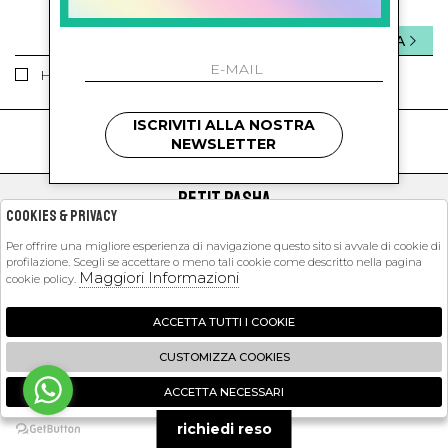
INVIA
Ho letto ed accettato le condizioni sulla privacy.
ISCRIVITI ALLA NOSTRA
kids
kids
NEWSLETTER
PETIT PASHA
Cookies & Privacy
SHOPPING
Per offrire una migliore esperienza di navigazione questo sito si avvale di cookie di
profilazione. Scegli se accettare o meno tali cookie come descritto nella pagina
EXTRA
Maggiori Informazioni
cookie policy.
ACCETTA TUTTI I COOKIE
2026 Petit Pasha - P.iva : 09423341214 Powered by
Atelier
società
gruppo
CUSTOMIZZA COOKIES
Zucchetti
ACCETTA NECESSARI
🍪
richiedi reso