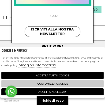
INVIA
Ho letto ed accettato le condizioni sulla privacy.
ISCRIVITI ALLA NOSTRA
kids
kids
NEWSLETTER
PETIT PASHA
Cookies & Privacy
SHOPPING
Per offrire una migliore esperienza di navigazione questo sito si avvale di cookie di
profilazione. Scegli se accettare o meno tali cookie come descritto nella pagina
EXTRA
Maggiori Informazioni
cookie policy.
ACCETTA TUTTI I COOKIE
2026 Petit Pasha - P.iva : 09423341214 Powered by
Atelier
società
gruppo
CUSTOMIZZA COOKIES
Zucchetti
ACCETTA NECESSARI
🍪
richiedi reso