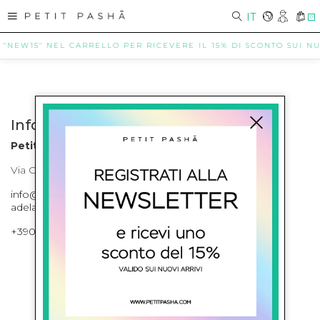
IT
0
 "NEW15" NEL CARRELLO PER RICEVERE IL 15% DI SCONTO SUI NUO
Info contatti
Petit Pasha
Via Cilea, 255 Napoli Corso Umberto I 301 Napoli
info@petitpasha.com, petitpasha@hotmail.it,
adelaide.petitpasha@hotmail.com
+39081643421 , +390812351280
ISCRIVITI ALLA NEWSLETTER