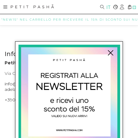
IT
0
 "NEW15" NEL CARRELLO PER RICEVERE IL 15% DI SCONTO SUI NUO
Info contatti
Petit Pasha
Via Cilea, 255 Napoli Corso Umberto I 301 Napoli
info@petitpasha.com, petitpasha@hotmail.it,
adelaide.petitpasha@hotmail.com
+39081643421 , +390812351280
ISCRIVITI ALLA NEWSLETTER