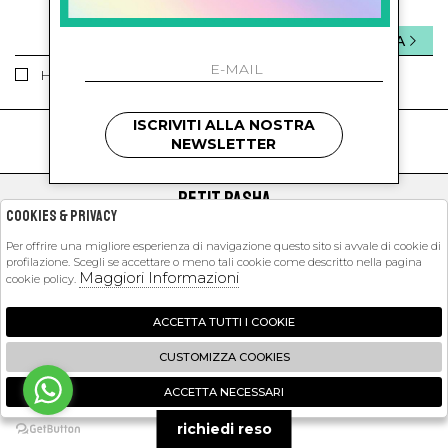
INVIA
Ho letto ed accettato le condizioni sulla privacy.
ISCRIVITI ALLA NOSTRA
kids
kids
NEWSLETTER
PETIT PASHA
Cookies & Privacy
SHOPPING
Per offrire una migliore esperienza di navigazione questo sito si avvale di cookie di
profilazione. Scegli se accettare o meno tali cookie come descritto nella pagina
EXTRA
Maggiori Informazioni
cookie policy.
ACCETTA TUTTI I COOKIE
2026 Petit Pasha - P.iva : 09423341214 Powered by
Atelier
società
gruppo
CUSTOMIZZA COOKIES
Zucchetti
ACCETTA NECESSARI
🍪
richiedi reso