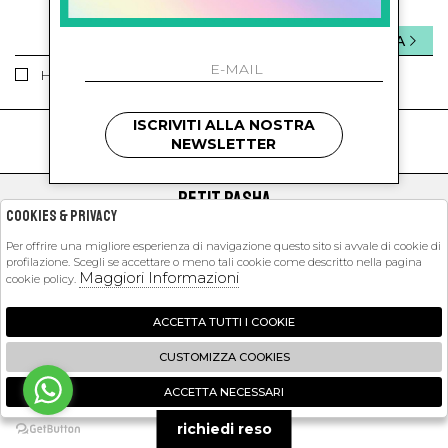
INVIA
Ho letto ed accettato le condizioni sulla privacy.
ISCRIVITI ALLA NOSTRA
kids
kids
NEWSLETTER
PETIT PASHA
Cookies & Privacy
SHOPPING
Per offrire una migliore esperienza di navigazione questo sito si avvale di cookie di
profilazione. Scegli se accettare o meno tali cookie come descritto nella pagina
EXTRA
Maggiori Informazioni
cookie policy.
ACCETTA TUTTI I COOKIE
2026 Petit Pasha - P.iva : 09423341214 Powered by
Atelier
società
gruppo
CUSTOMIZZA COOKIES
Zucchetti
ACCETTA NECESSARI
🍪
richiedi reso