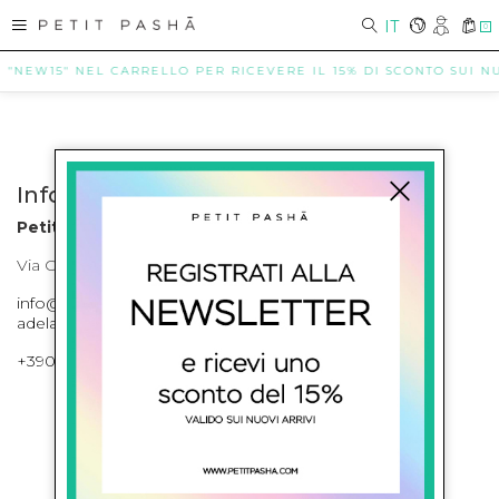
IT
0
E "NEW15" NEL CARRELLO PER RICEVERE IL 15% DI SCONTO SUI NUO
Info contatti
Petit Pasha
Via Cilea, 255 Napoli Corso Umberto I 301 Napoli
info@petitpasha.com, petitpasha@hotmail.it,
adelaide.petitpasha@hotmail.com
+39081643421 , +390812351280
ISCRIVITI ALLA NEWSLETTER