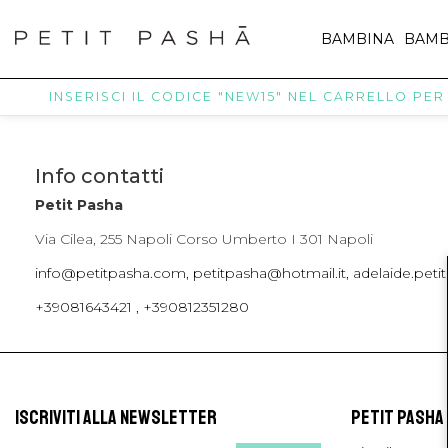
BAMBINA
BAMB
INSERISCI IL CODICE "NEW15" NEL CARRELLO PER R
Info contatti
Petit Pasha
Via Cilea, 255 Napoli Corso Umberto I 301 Napoli
info@petitpasha.com, petitpasha@hotmail.it, adelaide.pe
+39081643421 , +390812351280
ISCRIVITI ALLA NEWSLETTER
PETIT PASHA