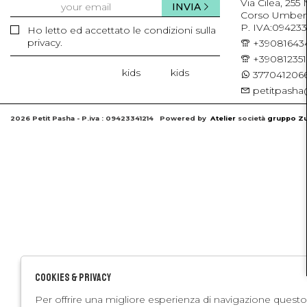
Via Cilea, 255
INVIA
Corso Umberto 
P. IVA:094233
Ho letto ed accettato le condizioni sulla
privacy.
+39081643
+39081235
kids
kids
3770412066
petitpasha@
2026 Petit Pasha - P.iva : 09423341214 Powered by
Atelier
società
gruppo Zu
Cookies & Privacy
Per offrire una migliore esperienza di navigazione questo 