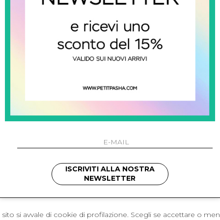
 Napoli
L'azienda
I 301 Napoli - Italia
Resi
41214
Contatti
421
Pagamenti
1280
Spedizione
 , 3397314295
hotmail.it
cchetti
ISCRIVITI ALLA NOSTRA
NEWSLETTER
sito si avvale di cookie di profilazione. Scegli se accettare o me