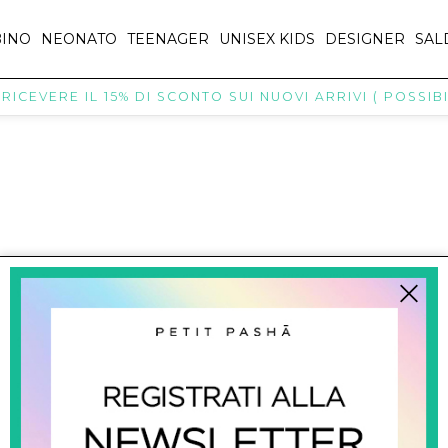
INO
NEONATO
TEENAGER
UNISEX KIDS
DESIGNER
SAL
ICEVERE IL 15% DI SCONTO SUI NUOVI ARRIVI ( POSSIBIL
titpasha@hotmail.com
SHOPPING