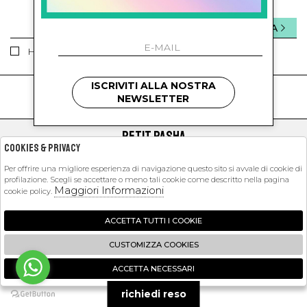
INVIA
Ho letto ed accettato le condizioni sulla privacy.
ISCRIVITI ALLA NOSTRA
kids
kids
NEWSLETTER
PETIT PASHA
Cookies & Privacy
SHOPPING
Per offrire una migliore esperienza di navigazione questo sito si avvale di cookie di
profilazione. Scegli se accettare o meno tali cookie come descritto nella pagina
EXTRA
Maggiori Informazioni
cookie policy.
ACCETTA TUTTI I COOKIE
2026 Petit Pasha - P.iva : 09423341214 Powered by
Atelier
società
gruppo
CUSTOMIZZA COOKIES
Zucchetti
ACCETTA NECESSARI
🍪
richiedi reso