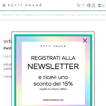
IT
0
 "NEW15" NEL CARRELLO PER RICEVERE IL 15% DI SCONTO SUI NUO
Info contatti
Petit Pasha
Via Cilea, 255 Napoli Corso Umberto I 301 Napoli
info@petitpasha.com, petitpasha@hotmail.it,
adelaide.petitpasha@hotmail.com
+39081643421 , +390812351280
ISCRIVITI ALLA NEWSLETTER