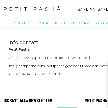
BAMBINA
BAMB
INSERISCI IL CODICE "NEW15" NEL CARRELLO PER R
Info contatti
Petit Pasha
Via Cilea, 255 Napoli Corso Umberto I 301 Napoli
info@petitpasha.com, petitpasha@hotmail.it, adelaide.pe
+39081643421 , +390812351280
ISCRIVITI ALLA NEWSLETTER
PETIT PASHA