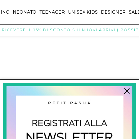
INO
NEONATO
TEENAGER
UNISEX KIDS
DESIGNER
SAL
ICEVERE IL 15% DI SCONTO SUI NUOVI ARRIVI ( POSSIBI
titpasha@hotmail.com
SHOPPING