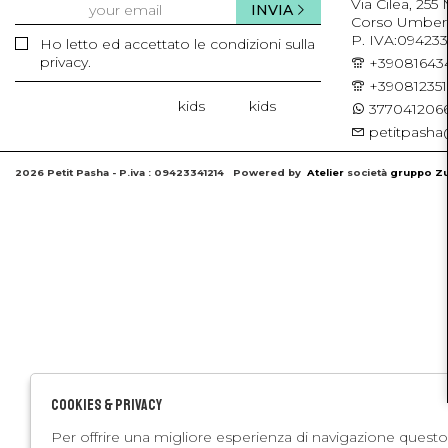
Via Cilea, 255
INVIA
Corso Umberto 
P. IVA:094233
Ho letto ed accettato le condizioni sulla
privacy.
+39081643
+39081235
kids
kids
3770412066
petitpasha@
2026 Petit Pasha - P.iva : 09423341214 Powered by
Atelier
società
gruppo Zu
Cookies & Privacy
Per offrire una migliore esperienza di navigazione questo 