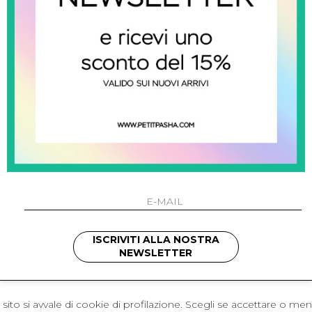
 Napoli
L'azienda
I 301 Napoli - Italia
Resi
41214
Contatti
421
Pagamenti
1280
Spedizione
 , 3397314295
hotmail.it
cchetti
ISCRIVITI ALLA NOSTRA
NEWSLETTER
sito si avvale di cookie di profilazione. Scegli se accettare o me