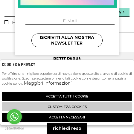
INVIA
Ho letto ed accettato le condizioni sulla privacy.
ISCRIVITI ALLA NOSTRA
kids
kids
NEWSLETTER
PETIT PASHA
Cookies & Privacy
SHOPPING
Per offrire una migliore esperienza di navigazione questo sito si avvale di cookie di
profilazione. Scegli se accettare o meno tali cookie come descritto nella pagina
EXTRA
Maggiori Informazioni
cookie policy.
ACCETTA TUTTI I COOKIE
2026 Petit Pasha - P.iva : 09423341214 Powered by
Atelier
società
gruppo
CUSTOMIZZA COOKIES
Zucchetti
ACCETTA NECESSARI
🍪
richiedi reso