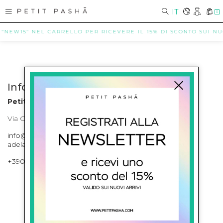
IT
0
 "NEW15" NEL CARRELLO PER RICEVERE IL 15% DI SCONTO SUI NUOV
Info contatti
Petit Pasha
Via Cilea, 255 Napoli Corso Umberto I 301 Napoli
info@petitpasha.com, petitpasha@hotmail.it,
adelaide.petitpasha@hotmail.com
+39081643421 , +390812351280
ISCRIVITI ALLA NEWSLETTER