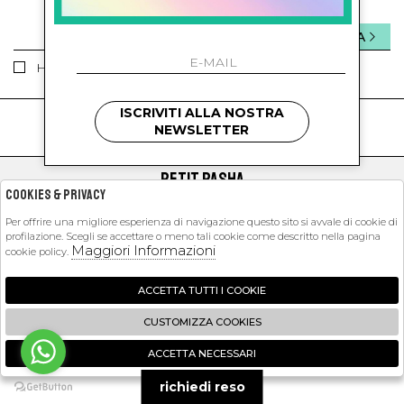
INVIA
Ho letto ed accettato le condizioni sulla privacy.
ISCRIVITI ALLA NOSTRA
kids
kids
NEWSLETTER
PETIT PASHA
Cookies & Privacy
SHOPPING
Per offrire una migliore esperienza di navigazione questo sito si avvale di cookie di
profilazione. Scegli se accettare o meno tali cookie come descritto nella pagina
EXTRA
Maggiori Informazioni
cookie policy.
ACCETTA TUTTI I COOKIE
2026 Petit Pasha - P.iva : 09423341214 Powered by
Atelier
società
gruppo
CUSTOMIZZA COOKIES
Zucchetti
ACCETTA NECESSARI
🍪
richiedi reso