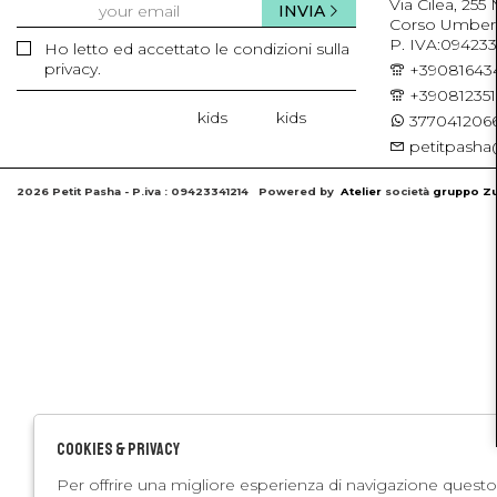
Via Cilea, 255
INVIA
Corso Umberto 
P. IVA:094233
Ho letto ed accettato le condizioni sulla
privacy.
+39081643
+39081235
kids
kids
3770412066
petitpasha@
2026 Petit Pasha - P.iva : 09423341214 Powered by
Atelier
società
gruppo Zu
Cookies & Privacy
Per offrire una migliore esperienza di navigazione questo 