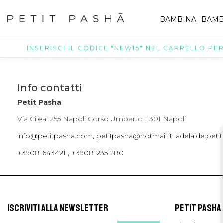
BAMBINA
BAMB
INSERISCI IL CODICE "NEW15" NEL CARRELLO PER R
Info contatti
Petit Pasha
Via Cilea, 255 Napoli Corso Umberto I 301 Napoli
info@petitpasha.com, petitpasha@hotmail.it, adelaide.pe
+39081643421 , +390812351280
ISCRIVITI ALLA NEWSLETTER
PETIT PASHA