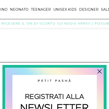
INO
NEONATO
TEENAGER
UNISEX KIDS
DESIGNER
SAL
ICEVERE IL 15% DI SCONTO SUI NUOVI ARRIVI ( POSSIBI
titpasha@hotmail.com
SHOPPING