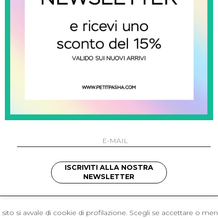
 Napoli
L'azienda
I 301 Napoli - Italia
Resi
41214
Contatti
421
Pagamenti
1280
Spedizione
 , 3397314295
hotmail.it
cchetti
ISCRIVITI ALLA NOSTRA
NEWSLETTER
sito si avvale di cookie di profilazione. Scegli se accettare o me