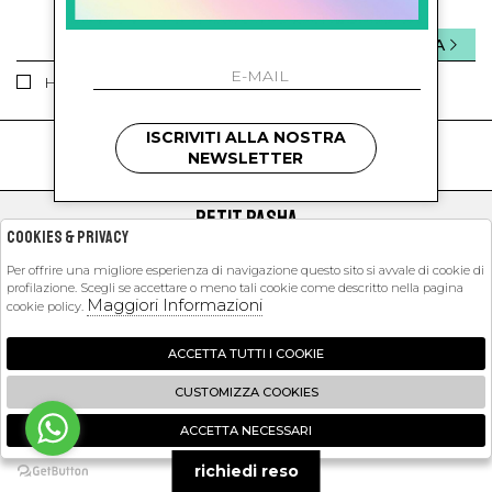
INVIA
Ho letto ed accettato le condizioni sulla privacy.
ISCRIVITI ALLA NOSTRA
kids
kids
NEWSLETTER
PETIT PASHA
Cookies & Privacy
SHOPPING
Per offrire una migliore esperienza di navigazione questo sito si avvale di cookie di
profilazione. Scegli se accettare o meno tali cookie come descritto nella pagina
EXTRA
Maggiori Informazioni
cookie policy.
ACCETTA TUTTI I COOKIE
2026 Petit Pasha - P.iva : 09423341214 Powered by
Atelier
società
gruppo
CUSTOMIZZA COOKIES
Zucchetti
ACCETTA NECESSARI
🍪
richiedi reso