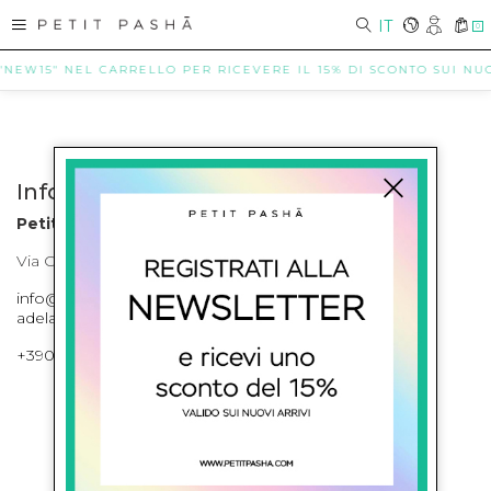
IT
0
 "NEW15" NEL CARRELLO PER RICEVERE IL 15% DI SCONTO SUI NUOV
Info contatti
Petit Pasha
Via Cilea, 255 Napoli Corso Umberto I 301 Napoli
info@petitpasha.com, petitpasha@hotmail.it,
adelaide.petitpasha@hotmail.com
+39081643421 , +390812351280
ISCRIVITI ALLA NEWSLETTER