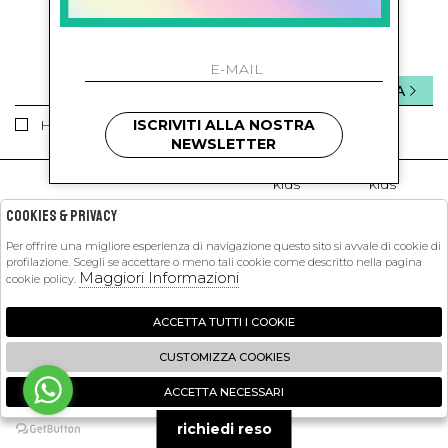
ISCRIVITI ALLA NEWSLETTER
INVIA
ISCRIVITI ALLA NOSTRA
Ho letto ed accettato le condizioni sulla privacy.
NEWSLETTER
kids
kids
Cookies & Privacy
PETIT PASHA
Per offrire una migliore esperienza di navigazione questo sito si avvale di cookie di
profilazione. Scegli se accettare o meno tali cookie come descritto nella pagina
Maggiori Informazioni
cookie policy.
SHOPPING
EXTRA
ACCETTA TUTTI I COOKIE
CUSTOMIZZA COOKIES
ACCETTA NECESSARI
2026 Petit Pasha - P.iva : 09423341214 Powered by
Atelier
società
gruppo
🍪
Zucchetti
richiedi reso