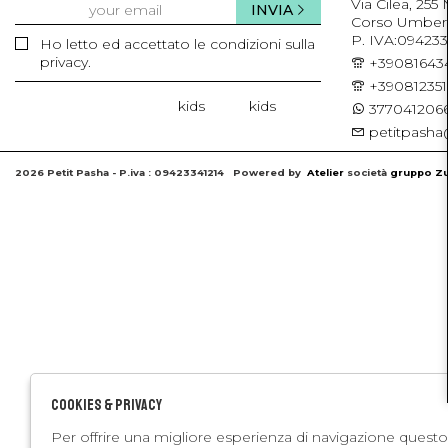
Via Cilea, 255
INVIA
Corso Umberto 
P. IVA:094233
Ho letto ed accettato le condizioni sulla
privacy.
+39081643
+39081235
kids
kids
3770412066
petitpasha@
2026 Petit Pasha - P.iva : 09423341214 Powered by
Atelier
società
gruppo Zu
Cookies & Privacy
Per offrire una migliore esperienza di navigazione questo 