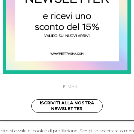
 Napoli
L'azienda
I 301 Napoli - Italia
Resi
41214
Contatti
421
Pagamenti
1280
Spedizione
 , 3397314295
hotmail.it
cchetti
ISCRIVITI ALLA NOSTRA
NEWSLETTER
sito si avvale di cookie di profilazione. Scegli se accettare o me