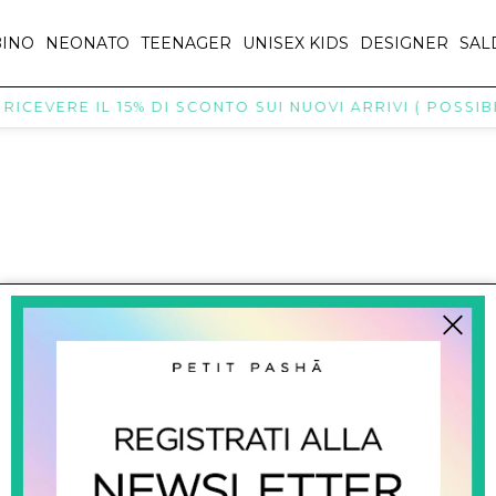
INO
NEONATO
TEENAGER
UNISEX KIDS
DESIGNER
SAL
ICEVERE IL 15% DI SCONTO SUI NUOVI ARRIVI ( POSSIBIL
titpasha@hotmail.com
SHOPPING