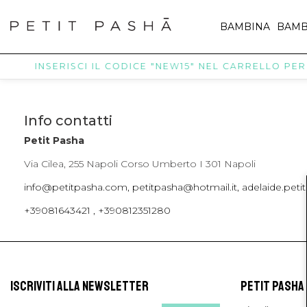
BAMBINA
BAMB
INSERISCI IL CODICE "NEW15" NEL CARRELLO PER R
Info contatti
Petit Pasha
Via Cilea, 255 Napoli Corso Umberto I 301 Napoli
info@petitpasha.com, petitpasha@hotmail.it, adelaide.pe
+39081643421 , +390812351280
ISCRIVITI ALLA NEWSLETTER
PETIT PASHA