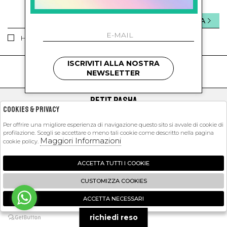
INVIA
Ho letto ed accettato le condizioni sulla privacy.
ISCRIVITI ALLA NOSTRA
kids
kids
NEWSLETTER
PETIT PASHA
Cookies & Privacy
SHOPPING
Per offrire una migliore esperienza di navigazione questo sito si avvale di cookie di
profilazione. Scegli se accettare o meno tali cookie come descritto nella pagina
EXTRA
Maggiori Informazioni
cookie policy.
ACCETTA TUTTI I COOKIE
2026 Petit Pasha - P.iva : 09423341214 Powered by
Atelier
società
gruppo
CUSTOMIZZA COOKIES
Zucchetti
ACCETTA NECESSARI
🍪
richiedi reso