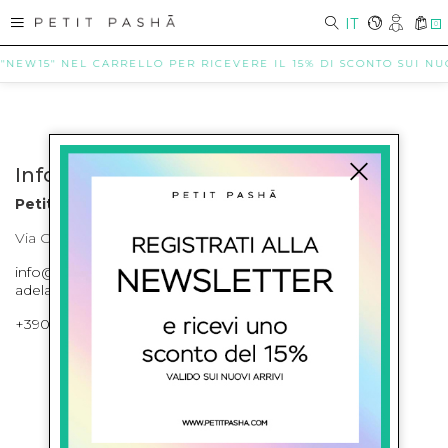
IT
0
 "NEW15" NEL CARRELLO PER RICEVERE IL 15% DI SCONTO SUI NUOV
Info contatti
Petit Pasha
Via Cilea, 255 Napoli Corso Umberto I 301 Napoli
info@petitpasha.com, petitpasha@hotmail.it,
adelaide.petitpasha@hotmail.com
+39081643421 , +390812351280
ISCRIVITI ALLA NEWSLETTER