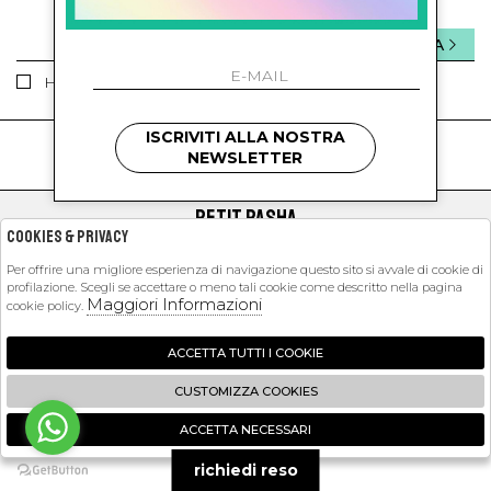
INVIA
Ho letto ed accettato le condizioni sulla privacy.
ISCRIVITI ALLA NOSTRA
kids
kids
NEWSLETTER
PETIT PASHA
Cookies & Privacy
SHOPPING
Per offrire una migliore esperienza di navigazione questo sito si avvale di cookie di
profilazione. Scegli se accettare o meno tali cookie come descritto nella pagina
EXTRA
Maggiori Informazioni
cookie policy.
ACCETTA TUTTI I COOKIE
2026 Petit Pasha - P.iva : 09423341214 Powered by
Atelier
società
gruppo
CUSTOMIZZA COOKIES
Zucchetti
ACCETTA NECESSARI
🍪
richiedi reso