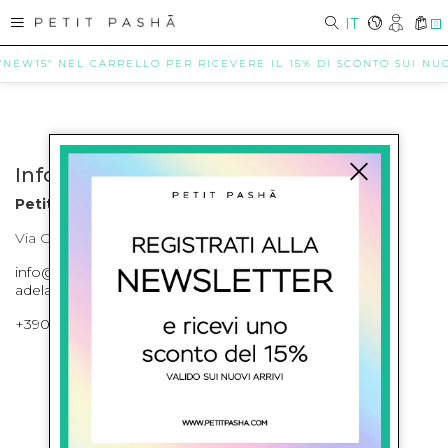
IT
0
 "NEW15" NEL CARRELLO PER RICEVERE IL 15% DI SCONTO SUI NUOV
Info contatti
Petit Pasha
Via Cilea, 255 Napoli Corso Umberto I 301 Napoli
info@petitpasha.com, petitpasha@hotmail.it,
adelaide.petitpasha@hotmail.com
+39081643421 , +390812351280
ISCRIVITI ALLA NEWSLETTER