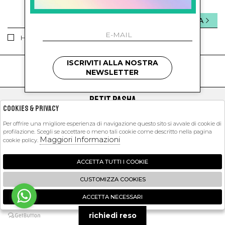
INVIA
Ho letto ed accettato le condizioni sulla privacy.
ISCRIVITI ALLA NOSTRA
kids
kids
NEWSLETTER
PETIT PASHA
Cookies & Privacy
SHOPPING
Per offrire una migliore esperienza di navigazione questo sito si avvale di cookie di
profilazione. Scegli se accettare o meno tali cookie come descritto nella pagina
EXTRA
Maggiori Informazioni
cookie policy.
ACCETTA TUTTI I COOKIE
2026 Petit Pasha - P.iva : 09423341214 Powered by
Atelier
società
gruppo
CUSTOMIZZA COOKIES
Zucchetti
ACCETTA NECESSARI
🍪
richiedi reso