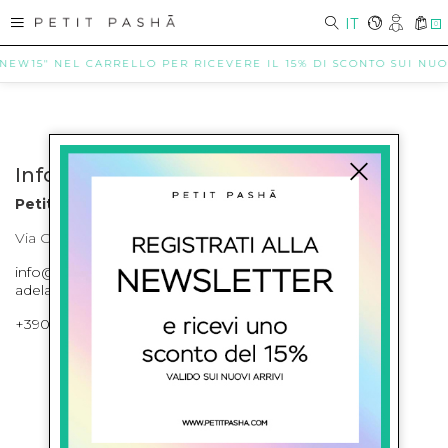
IT
0
"NEW15" NEL CARRELLO PER RICEVERE IL 15% DI SCONTO SUI NUOVI
Info contatti
Petit Pasha
Via Cilea, 255 Napoli Corso Umberto I 301 Napoli
info@petitpasha.com, petitpasha@hotmail.it,
adelaide.petitpasha@hotmail.com
+39081643421 , +390812351280
ISCRIVITI ALLA NEWSLETTER