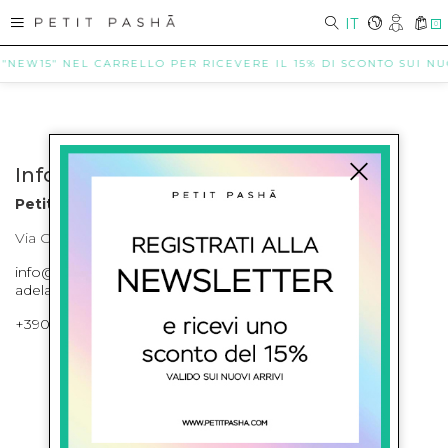
IT
0
 "NEW15" NEL CARRELLO PER RICEVERE IL 15% DI SCONTO SUI NUOV
Info contatti
Petit Pasha
Via Cilea, 255 Napoli Corso Umberto I 301 Napoli
info@petitpasha.com, petitpasha@hotmail.it,
adelaide.petitpasha@hotmail.com
+39081643421 , +390812351280
ISCRIVITI ALLA NEWSLETTER