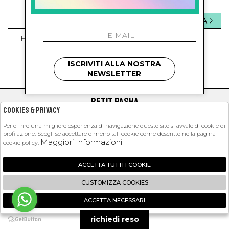
INVIA
Ho letto ed accettato le condizioni sulla privacy.
ISCRIVITI ALLA NOSTRA
kids
kids
NEWSLETTER
PETIT PASHA
Cookies & Privacy
SHOPPING
Per offrire una migliore esperienza di navigazione questo sito si avvale di cookie di
profilazione. Scegli se accettare o meno tali cookie come descritto nella pagina
EXTRA
Maggiori Informazioni
cookie policy.
ACCETTA TUTTI I COOKIE
2026 Petit Pasha - P.iva : 09423341214 Powered by
Atelier
società
gruppo
CUSTOMIZZA COOKIES
Zucchetti
ACCETTA NECESSARI
🍪
richiedi reso