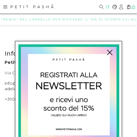
IT
0
 "NEW15" NEL CARRELLO PER RICEVERE IL 15% DI SCONTO SUI NUO
Info contatti
Petit Pasha
Via Cilea, 255 Napoli Corso Umberto I 301 Napoli
info@petitpasha.com, petitpasha@hotmail.it,
adelaide.petitpasha@hotmail.com
+39081643421 , +390812351280
ISCRIVITI ALLA NEWSLETTER