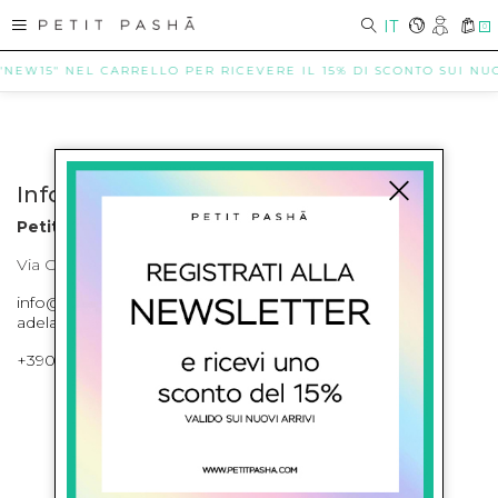
IT
0
 "NEW15" NEL CARRELLO PER RICEVERE IL 15% DI SCONTO SUI NUOV
Info contatti
Petit Pasha
Via Cilea, 255 Napoli Corso Umberto I 301 Napoli
info@petitpasha.com, petitpasha@hotmail.it,
adelaide.petitpasha@hotmail.com
+39081643421 , +390812351280
ISCRIVITI ALLA NEWSLETTER