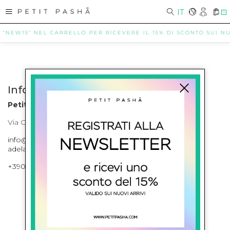
IT
0
E "NEW15" NEL CARRELLO PER RICEVERE IL 15% DI SCONTO SUI NUO
Info contatti
Petit Pasha
Via Cilea, 255 Napoli Corso Umberto I 301 Napoli
info@petitpasha.com, petitpasha@hotmail.it,
adelaide.petitpasha@hotmail.com
+39081643421 , +390812351280
ISCRIVITI ALLA NEWSLETTER