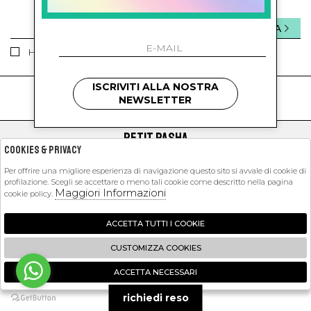
INVIA
Ho letto ed accettato le condizioni sulla privacy.
ISCRIVITI ALLA NOSTRA
kids
kids
NEWSLETTER
PETIT PASHA
Cookies & Privacy
SHOPPING
Per offrire una migliore esperienza di navigazione questo sito si avvale di cookie di
profilazione. Scegli se accettare o meno tali cookie come descritto nella pagina
EXTRA
Maggiori Informazioni
cookie policy.
ACCETTA TUTTI I COOKIE
2026 Petit Pasha - P.iva : 09423341214 Powered by
Atelier
società
gruppo
CUSTOMIZZA COOKIES
Zucchetti
ACCETTA NECESSARI
🍪
richiedi reso